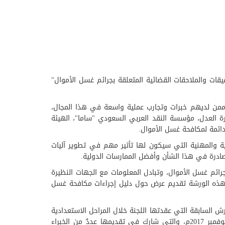
ات والملاحقات القضائية المتعلقة بجرائم غسل الأموال"
من لديهم خبرات وتجارب عملية واسعة في هذا المجال،
 العامة، وزارة العدل، مؤسسة النقد العربي السعودي "ساما"، الهيئة
لدائمة لمكافحة غسل الأموال.
ة والمهنية التي سيكون لها تأثير مهم في تطوير آليات
لصادرة في هذا الشأن وأفضل الممارسات الدولية.
ائم غسل الأموال، وتبادل المعلومات مع الجهات النظيرة
لل هذه الورشة تقديم عرض حول دليل إجراءات مكافحة غسل
رش السابقة التي عقدتها اللجنة خلال المراحل الاستعدادية
لعملية التقييم المتبادل للمملكة في مجال مكافحة غسل الأموال وتمويل الإرهاب وانتشار التسلح الذي أُجري للمملكة في شهر نوفمبر 2017م، والتي شارك في تقديمها عددٌ من الخبراء