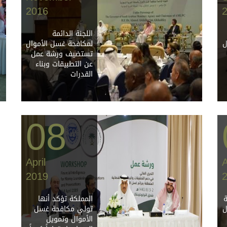
2016
اللجنة الدائمة
ل
لمكافحة غسل الأموال
تستضيف ورشة عمل
عن التطبيقات وبناء
القدرات
08
April
A
2019
ة
المملكة تؤكد أنها
ل
تولي مكافحة غسل
الأموال وتمويل