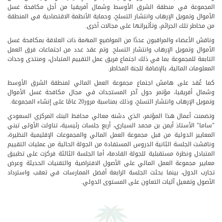
المجموعة في منطقة الشرق الأوسط وشمال أفريقيا من أجل مكافحة غسل
الأموال وتمويل الإرهاب وانتشار التسلح، وحماية الأنظمة الاقتصادية في المنطقة
من مخاطر تلك الجرائم، وتأثيراتها على مجالات أخرى.
وناقش الأعضاء والمراقبون عددًا من المواضيع المهمة ذات العلاقة بمكافحة غسل
الأموال وتمويل الإرهاب وانتشار التسلح. وتم عقد عدد من اجتماعات فرق العمل
التابعة للمجموعة بما في ذلك اجتماع فريق عمل التقييم المتبادل، ومنتدى وحدات
المعلومات المالية، بالإضافة للجنة المخاطر.
كما عُقد على هامش اجتماع مجموعة العمل المالي لمنطقة الشرق الأوسط
وشمال أفريقيا، مؤتمر حول آخر المستجدات في مجال مكافحة غسل الأموال
وتمويل الإرهاب وانتشار التسلح، وذلك بمناسبة مرور20 عامًا على إنشاء المجموعة.
وتضمنت أعمال هذا المؤتمر، الذي دشنه معالي محافظ البنك المركزي السعودي
"ساما" الأستاذ أيمن بن محمد السياري، أربع جلسات رئيسية، تناولت الأولى تبني
المعايير الدولية من قبل مجموعة العمل المالي والمجموعات الإقليمية النظيرة،
وناقشت الجلسة الثانية الدروس المستفادة من الجولة الحالية من عمليات التقييم
المتبادل ونظرة مستقبلية للجولة القادمة، أما الجلسة الثالثة فركزت على تطبيق
معايير مجموعة العمل المالي على الأصول الافتراضية والتقنيات الحديثة وعرض
تجارب الدول، بينما بحثت الجلسة الرابعة أفضل الممارسات في تعقب واسترداد
الأصول وتفعيل آليات التعاون على المستوى الدولي.​